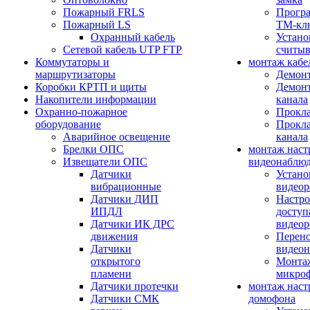
Пожарный FRLS
Прогр
Пожарный LS
ТМ-кл
Охранный кабель
Устано
Сетевой кабель UTP FTP
считыв
Коммутаторы и
монтаж кабе
маршрутизаторы
Демонт
Коробки КРТП и щиты
Демонт
Накопители информации
канала
Охранно-пожарное
Прокла
оборудование
Прокла
Аварийное освещение
канала
Брелки ОПС
монтаж наст
Извещатели ОПС
видеонаблю
Датчики
Устано
вибрационные
видеор
Датчики ДИП
Настро
ИПДЛ
доступ
Датчики ИК ДРС
видеор
движения
Перено
Датчики
видео
открытого
Монтаж
пламени
микро
Датчики протечки
монтаж наст
Датчики СМК
домофона