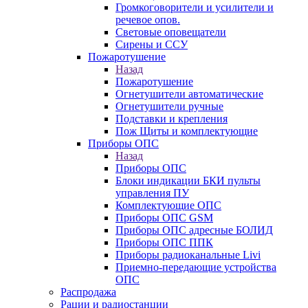
Громкоговорители и усилители и
речевое опов.
Световые оповещатели
Сирены и ССУ
Пожаротушение
Назад
Пожаротушение
Огнетушители автоматические
Огнетушители ручные
Подставки и крепления
Пож Щиты и комплектующие
Приборы ОПС
Назад
Приборы ОПС
Блоки индикации БКИ пульты
управления ПУ
Комплектующие ОПС
Приборы ОПС GSM
Приборы ОПС адресные БОЛИД
Приборы ОПС ППК
Приборы радиоканальные Livi
Приемно-передающие устройства
ОПС
Распродажа
Рации и радиостанции