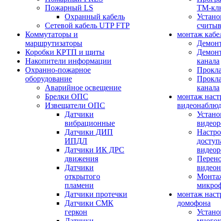
Пожарный LS
ТМ-кл
Охранный кабель
Устано
Сетевой кабель UTP FTP
считыв
Коммутаторы и
монтаж кабе
маршрутизаторы
Демонт
Коробки КРТП и щиты
Демонт
Накопители информации
канала
Охранно-пожарное
Прокла
оборудование
Прокла
Аварийное освещение
канала
Брелки ОПС
монтаж наст
Извещатели ОПС
видеонаблю
Датчики
Устано
вибрационные
видеор
Датчики ДИП
Настро
ИПДЛ
доступ
Датчики ИК ДРС
видеор
движения
Перено
Датчики
видео
открытого
Монтаж
пламени
микро
Датчики протечки
монтаж наст
Датчики СМК
домофона
геркон
Устано
Датчики
многок