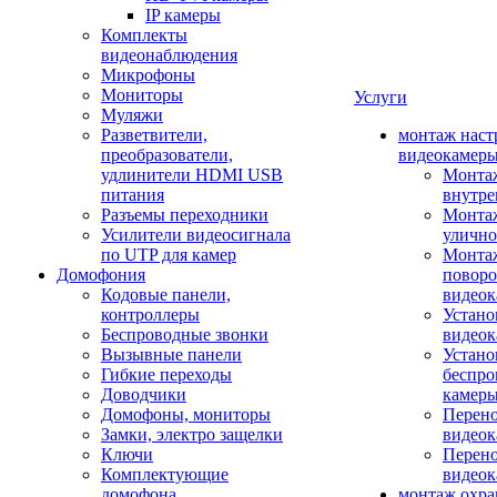
IP камеры
Комплекты
видеонаблюдения
Микрофоны
Мониторы
Услуги
Муляжи
Разветвители,
монтаж наст
преобразователи,
видеокамер
удлинители HDMI USB
Монтаж
питания
внутре
Разъемы переходники
Монтаж
Усилители видеосигнала
улично
по UTP для камер
Монтаж
Домофония
повор
Кодовые панели,
видео
контроллеры
Устано
Беспроводные звонки
видеок
Вызывные панели
Устано
Гибкие переходы
беспро
Доводчики
камер
Домофоны, мониторы
Перено
Замки, электро защелки
видео
Ключи
Перено
Комплектующие
видео
домофона
монтаж охр