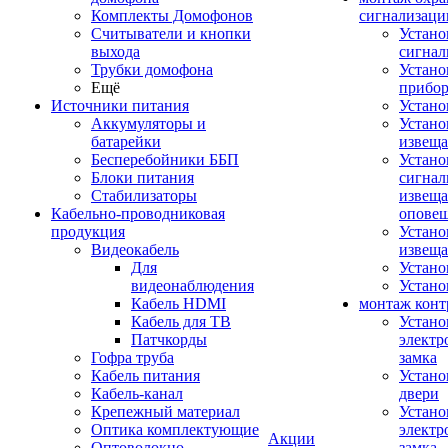
Комплекты Домофонов
сигнализаци
Считыватели и кнопки
Устано
выхода
сигнал
Трубки домофона
Устано
Ещё
прибо
Источники питания
Устан
Аккумуляторы и
Устано
батарейки
извещ
Бесперебойники ББП
Устано
Блоки питания
сигнал
Стабилизаторы
извеща
Кабельно-проводниковая
оповещ
продукция
Устано
Видеокабель
извеща
Для
Устан
видеонаблюдения
Устано
Кабель HDMI
монтаж конт
Кабель для ТВ
Устано
Патчкорды
электр
Гофра труба
замка
Кабель питания
Устано
Кабель-канал
двери
Крепежный материал
Устано
Оптика комплектующие
электр
Акции
Оптоволокно
замка