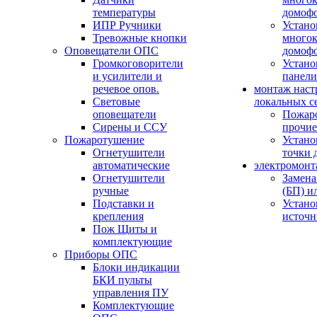
температуры
домоф
ИПР Ручники
Устано
Тревожные кнопки
многок
Оповещатели ОПС
домоф
Громкоговорители
Устано
и усилители и
панели
речевое опов.
монтаж наст
Световые
локальных с
оповещатели
Пожар
Сирены и ССУ
прочие
Пожаротушение
Устано
Огнетушители
точки 
автоматические
электромонт
Огнетушители
Замена
ручные
(БП) и
Подставки и
Устано
крепления
источн
Пож Щиты и
комплектующие
Приборы ОПС
Блоки индикации
БКИ пульты
управления ПУ
Комплектующие