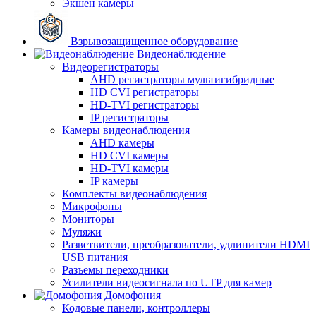
Экшен камеры
Взрывозащищенное оборудование
Видеонаблюдение
Видеорегистраторы
AHD регистраторы мультигибридные
HD CVI регистраторы
HD-TVI регистраторы
IP регистраторы
Камеры видеонаблюдения
AHD камеры
HD CVI камеры
HD-TVI камеры
IP камеры
Комплекты видеонаблюдения
Микрофоны
Мониторы
Муляжи
Разветвители, преобразователи, удлинители HDMI
USB питания
Разъемы переходники
Усилители видеосигнала по UTP для камер
Домофония
Кодовые панели, контроллеры