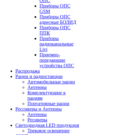
ОПС
Приборы ОПС
GSM
Приборы ОПС
адресные БОЛИД
Приборы ОПС
ППК
Приборы
радиоканальные
Livi
Приемно-
передающие
устройства ОПС
Распродажа
Рации и радиостанции
Автомобильные рации
Антенны
Комплектующие к
рациям
Портативные рации
Рессиверы и Антенны
Антенны
Ресиверы
Светодиодная LED продукция
Трековое освещение