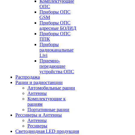
Комплектующие
ОПС
Приборы ОПС
GSM
Приборы ОПС
адресные БОЛИД
Приборы ОПС
ППК
Приборы
радиоканальные
Livi
Приемно-
передающие
устройства ОПС
Распродажа
Рации и радиостанции
Автомобильные рации
Антенны
Комплектующие к
рациям
Портативные рации
Рессиверы и Антенны
Антенны
Ресиверы
Светодиодная LED продукция