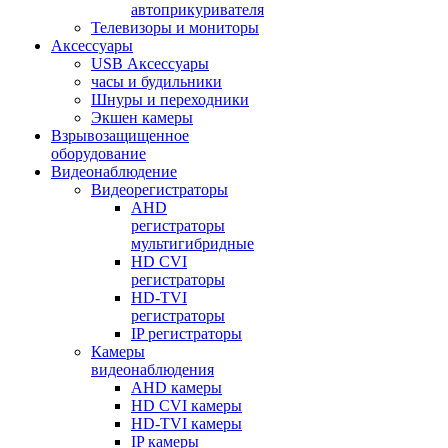
автоприкуривателя
Телевизоры и мониторы
Аксессуары
USB Аксессуары
часы и будильники
Шнуры и переходники
Экшен камеры
Взрывозащищенное
оборудование
Видеонаблюдение
Видеорегистраторы
AHD
регистраторы
мультигибридные
HD CVI
регистраторы
HD-TVI
регистраторы
IP регистраторы
Камеры
видеонаблюдения
AHD камеры
HD CVI камеры
HD-TVI камеры
IP камеры