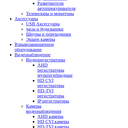
Разветвители
автоприкуривателя
Телевизоры и мониторы
Аксессуары
USB Аксессуары
часы и будильники
Шнуры и переходники
Экшен камеры
Взрывозащищенное
оборудование
Видеонаблюдение
Видеорегистраторы
AHD
регистраторы
мультигибридные
HD CVI
регистраторы
HD-TVI
регистраторы
IP регистраторы
Камеры
видеонаблюдения
AHD камеры
HD CVI камеры
HD-TVI камеры