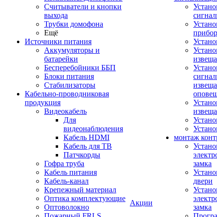
Считыватели и кнопки
Устано
выхода
сигнал
Трубки домофона
Устано
Ещё
прибо
Источники питания
Устан
Аккумуляторы и
Устано
батарейки
извещ
Бесперебойники ББП
Устано
Блоки питания
сигнал
Стабилизаторы
извеща
Кабельно-проводниковая
оповещ
продукция
Устано
Видеокабель
извеща
Для
Устан
видеонаблюдения
Устано
Кабель HDMI
монтаж конт
Кабель для ТВ
Устано
Патчкорды
электр
Гофра труба
замка
Кабель питания
Устано
Кабель-канал
двери
Крепежный материал
Устано
Оптика комплектующие
электр
Акции
Оптоволокно
замка
Пожарный FRLS
Прогр