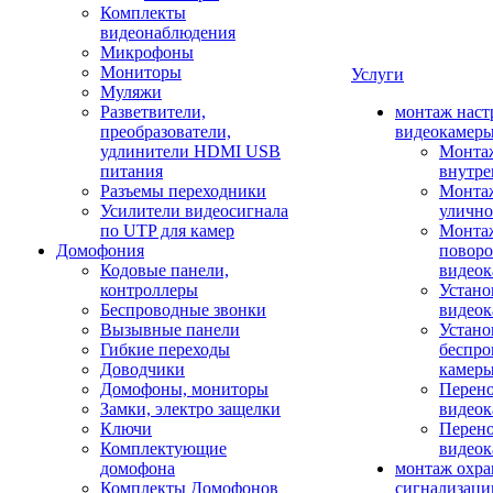
Комплекты
видеонаблюдения
Микрофоны
Мониторы
Услуги
Муляжи
Разветвители,
монтаж наст
преобразователи,
видеокамер
удлинители HDMI USB
Монтаж
питания
внутре
Разъемы переходники
Монтаж
Усилители видеосигнала
улично
по UTP для камер
Монтаж
Домофония
повор
Кодовые панели,
видео
контроллеры
Устано
Беспроводные звонки
видеок
Вызывные панели
Устано
Гибкие переходы
беспро
Доводчики
камер
Домофоны, мониторы
Перено
Замки, электро защелки
видео
Ключи
Перено
Комплектующие
видео
домофона
монтаж охр
Комплекты Домофонов
сигнализаци