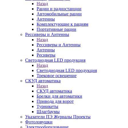
Назад
Рации и радиостанции
Автомобильные рации
Антенны
Комплектующие к рациям
Портативные рации
Рессиверы и Антенны
Назад
Рессиверы и Антенны
Антенны
Ресиверы
Светодиодная LED продукция
Назад
Светодиодная LED продукция
Трековое освещение
СКУД автоматика
Назад
СКУД автоматика
Брелки для автоматики
Привода для ворот
Турникеты
Шлагбаумы
Указатели ПЭ Журналы Проекты
Фотоловушки
Электрооборудование