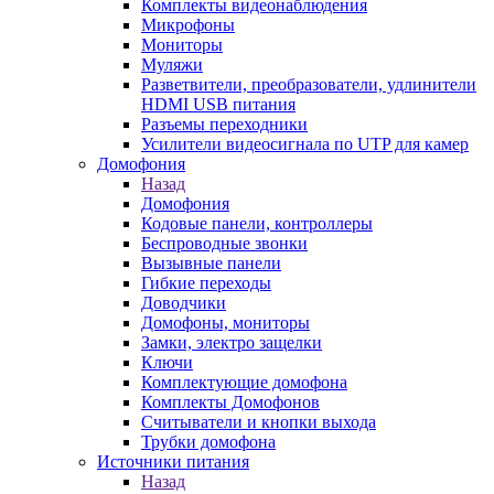
Комплекты видеонаблюдения
Микрофоны
Мониторы
Муляжи
Разветвители, преобразователи, удлинители
HDMI USB питания
Разъемы переходники
Усилители видеосигнала по UTP для камер
Домофония
Назад
Домофония
Кодовые панели, контроллеры
Беспроводные звонки
Вызывные панели
Гибкие переходы
Доводчики
Домофоны, мониторы
Замки, электро защелки
Ключи
Комплектующие домофона
Комплекты Домофонов
Считыватели и кнопки выхода
Трубки домофона
Источники питания
Назад