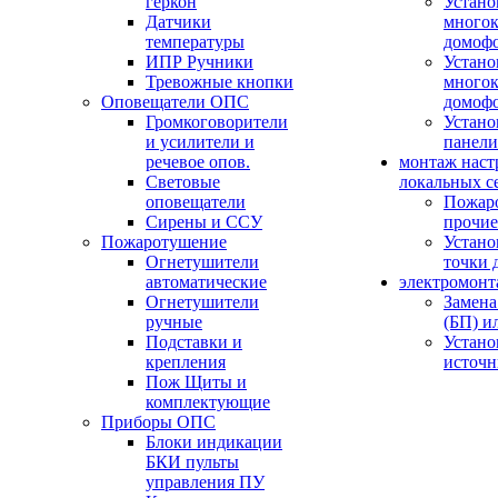
геркон
Устано
Датчики
многок
температуры
домоф
ИПР Ручники
Устано
Тревожные кнопки
многок
Оповещатели ОПС
домоф
Громкоговорители
Устано
и усилители и
панели
речевое опов.
монтаж наст
Световые
локальных с
оповещатели
Пожар
Сирены и ССУ
прочие
Пожаротушение
Устано
Огнетушители
точки 
автоматические
электромонт
Огнетушители
Замена
ручные
(БП) и
Подставки и
Устано
крепления
источн
Пож Щиты и
комплектующие
Приборы ОПС
Блоки индикации
БКИ пульты
управления ПУ