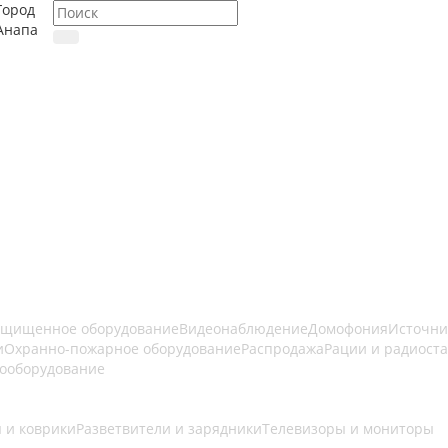
Город
Анапа
ащищенное оборудование
Видеонаблюдение
Домофония
Источни
и
Охранно-пожарное оборудование
Распродажа
Рации и радиост
ооборудование
 и коврики
Разветвители и зарядники
Телевизоры и мониторы