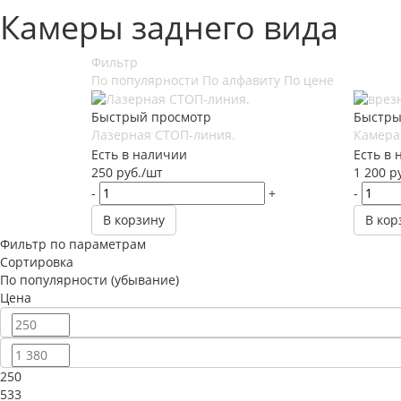
Камеры заднего вида
Фильтр
По популярности
По алфавиту
По цене
Быстрый просмотр
Быстры
Лазерная СТОП-линия.
Камера 
Есть в наличии
Есть в 
250
руб.
/шт
1 200
ру
-
+
-
В корзину
В кор
Фильтр по параметрам
Сортировка
По популярности (убывание)
Цена
250
533