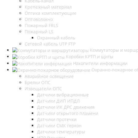
Кабель-канал
Крепежный материал
Оптика комплектующие
Оптоволокно
Пожарный FRLS
Пожарный LS
Охранный кабель
Сетевой кабель UTP FTP
Коммутаторы и марш
Коробки КРТП и щиты
Накопители информации
Охранно-пожарное о
Аварийное освещение
Брелки ОПС
Извещатели ОПС
Датчики вибрационные
Датчики ДИП ИПДЛ
Датчики ИК ДРС движения
Датчики открытого пламени
Датчики протечки
Датчики СМК геркон
Датчики температуры
ИПР Ручники