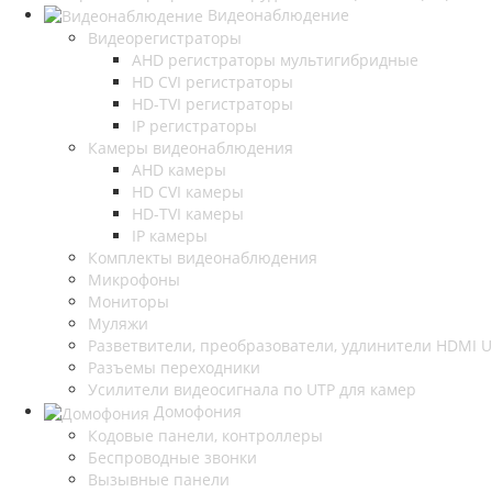
Видеонаблюдение
Видеорегистраторы
AHD регистраторы мультигибридные
HD CVI регистраторы
HD-TVI регистраторы
IP регистраторы
Камеры видеонаблюдения
AHD камеры
HD CVI камеры
HD-TVI камеры
IP камеры
Комплекты видеонаблюдения
Микрофоны
Мониторы
Муляжи
Разветвители, преобразователи, удлинители HDMI 
Разъемы переходники
Усилители видеосигнала по UTP для камер
Домофония
Кодовые панели, контроллеры
Беспроводные звонки
Вызывные панели