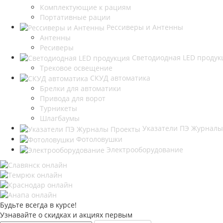
Комплектующие к рациям
Портативные рации
Рессиверы и Антенны
Антенны
Ресиверы
Светодиодная LED продук
Трековое освещение
СКУД автоматика
Брелки для автоматики
Привода для ворот
Турникеты
Шлагбаумы
Указатели ПЭ Журналы
Фотоловушки
Электрооборудование
Будьте всегда в курсе!
Узнавайте о скидках и акциях первым