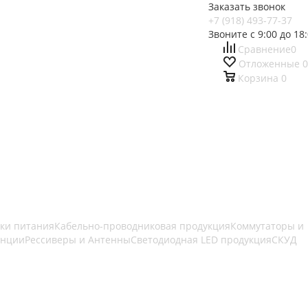
Заказать звонок
+7 (918) 493-77-37
Звоните с 9:00 до 18
Сравнение
0
Отложенные
0
Корзина
0
ки питания
Кабельно-проводниковая продукция
Коммутаторы и
анции
Рессиверы и Антенны
Светодиодная LED продукция
СКУД