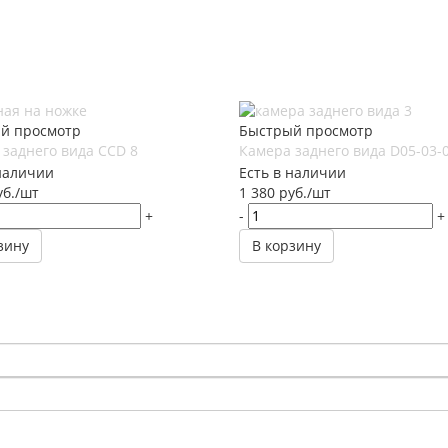
й просмотр
Быстрый просмотр
заднего вида CCD 8
Камера заднего вида D05-03-
наличии
Есть в наличии
б.
/шт
1 380
руб.
/шт
+
-
+
зину
В корзину