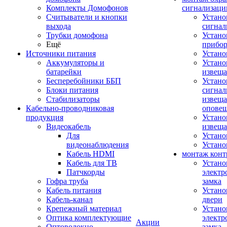
Комплекты Домофонов
сигнализаци
Считыватели и кнопки
Устано
выхода
сигнал
Трубки домофона
Устано
Ещё
прибо
Источники питания
Устан
Аккумуляторы и
Устано
батарейки
извещ
Бесперебойники ББП
Устано
Блоки питания
сигнал
Стабилизаторы
извеща
Кабельно-проводниковая
оповещ
продукция
Устано
Видеокабель
извеща
Для
Устан
видеонаблюдения
Устано
Кабель HDMI
монтаж конт
Кабель для ТВ
Устано
Патчкорды
электр
Гофра труба
замка
Кабель питания
Устано
Кабель-канал
двери
Крепежный материал
Устано
Оптика комплектующие
электр
Акции
Оптоволокно
замка