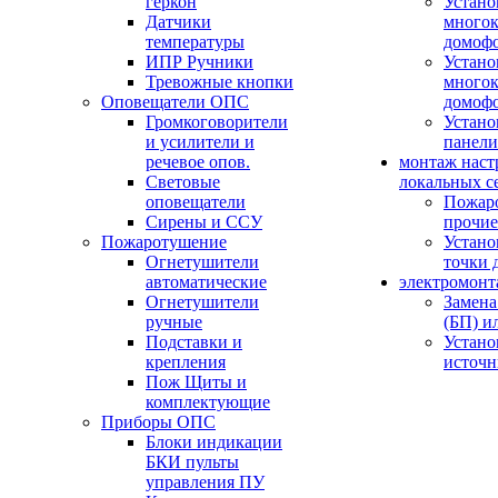
геркон
Устано
Датчики
многок
температуры
домоф
ИПР Ручники
Устано
Тревожные кнопки
многок
Оповещатели ОПС
домоф
Громкоговорители
Устано
и усилители и
панели
речевое опов.
монтаж наст
Световые
локальных с
оповещатели
Пожар
Сирены и ССУ
прочие
Пожаротушение
Устано
Огнетушители
точки 
автоматические
электромонт
Огнетушители
Замена
ручные
(БП) и
Подставки и
Устано
крепления
источн
Пож Щиты и
комплектующие
Приборы ОПС
Блоки индикации
БКИ пульты
управления ПУ