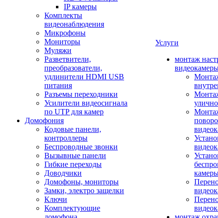
IP камеры
Комплекты
видеонаблюдения
Микрофоны
Мониторы
Услуги
Муляжи
Разветвители,
монтаж наст
преобразователи,
видеокамер
удлинители HDMI USB
Монтаж
питания
внутре
Разъемы переходники
Монтаж
Усилители видеосигнала
улично
по UTP для камер
Монтаж
Домофония
повор
Кодовые панели,
видео
контроллеры
Устано
Беспроводные звонки
видеок
Вызывные панели
Устано
Гибкие переходы
беспро
Доводчики
камер
Домофоны, мониторы
Перено
Замки, электро защелки
видео
Ключи
Перено
Комплектующие
видео
домофона
монтаж охр