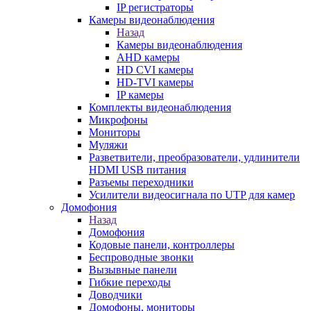
IP регистраторы
Камеры видеонаблюдения
Назад
Камеры видеонаблюдения
AHD камеры
HD CVI камеры
HD-TVI камеры
IP камеры
Комплекты видеонаблюдения
Микрофоны
Мониторы
Муляжи
Разветвители, преобразователи, удлинители
HDMI USB питания
Разъемы переходники
Усилители видеосигнала по UTP для камер
Домофония
Назад
Домофония
Кодовые панели, контроллеры
Беспроводные звонки
Вызывные панели
Гибкие переходы
Доводчики
Домофоны, мониторы