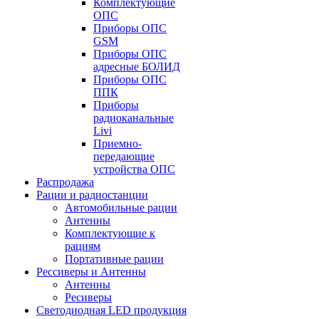
Комплектующие
ОПС
Приборы ОПС
GSM
Приборы ОПС
адресные БОЛИД
Приборы ОПС
ППК
Приборы
радиоканальные
Livi
Приемно-
передающие
устройства ОПС
Распродажа
Рации и радиостанции
Автомобильные рации
Антенны
Комплектующие к
рациям
Портативные рации
Рессиверы и Антенны
Антенны
Ресиверы
Светодиодная LED продукция