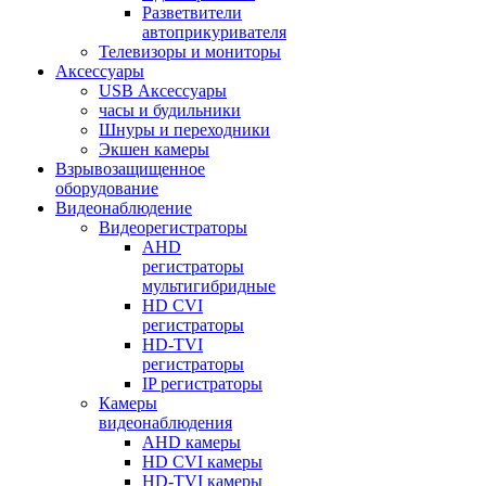
Разветвители
автоприкуривателя
Телевизоры и мониторы
Аксессуары
USB Аксессуары
часы и будильники
Шнуры и переходники
Экшен камеры
Взрывозащищенное
оборудование
Видеонаблюдение
Видеорегистраторы
AHD
регистраторы
мультигибридные
HD CVI
регистраторы
HD-TVI
регистраторы
IP регистраторы
Камеры
видеонаблюдения
AHD камеры
HD CVI камеры
HD-TVI камеры