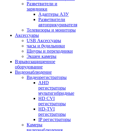
Разветвители и
зарядники
Адаптеры АЗУ
Разветвители
автоприкуривателя
Телевизоры и мониторы
Аксессуары
USB Аксессуары
часы и будильники
Шнуры и переходники
Экшен камеры
Взрывозащищенное
оборудование
Видеонаблюдение
Видеорегистраторы
AHD
регистраторы
мультигибридные
HD CVI
регистраторы
HD-TVI
регистраторы
IP регистраторы
Камеры
видеонаблюдения