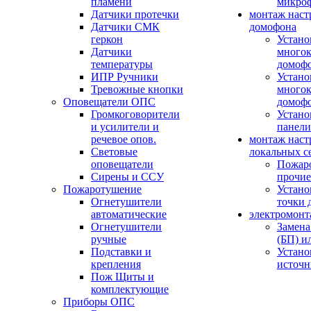
пламени
микро
Датчики протечки
монтаж наст
Датчики СМК
домофона
геркон
Устано
Датчики
многок
температуры
домоф
ИПР Ручники
Устано
Тревожные кнопки
многок
Оповещатели ОПС
домоф
Громкоговорители
Устано
и усилители и
панели
речевое опов.
монтаж наст
Световые
локальных с
оповещатели
Пожар
Сирены и ССУ
прочие
Пожаротушение
Устано
Огнетушители
точки 
автоматические
электромонт
Огнетушители
Замена
ручные
(БП) и
Подставки и
Устано
крепления
источн
Пож Щиты и
комплектующие
Приборы ОПС