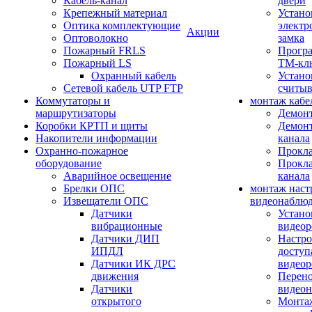
Кабель-канал
двери
Крепежный материал
Устано
Оптика комплектующие
электр
Акции
Оптоволокно
замка
Пожарный FRLS
Прогр
Пожарный LS
ТМ-кл
Охранный кабель
Устано
Сетевой кабель UTP FTP
считыв
Коммутаторы и
монтаж кабе
маршрутизаторы
Демонт
Коробки КРТП и щиты
Демонт
Накопители информации
канала
Охранно-пожарное
Прокла
оборудование
Прокла
Аварийное освещение
канала
Брелки ОПС
монтаж наст
Извещатели ОПС
видеонаблю
Датчики
Устано
вибрационные
видеор
Датчики ДИП
Настро
ИПДЛ
доступ
Датчики ИК ДРС
видеор
движения
Перено
Датчики
видео
открытого
Монтаж