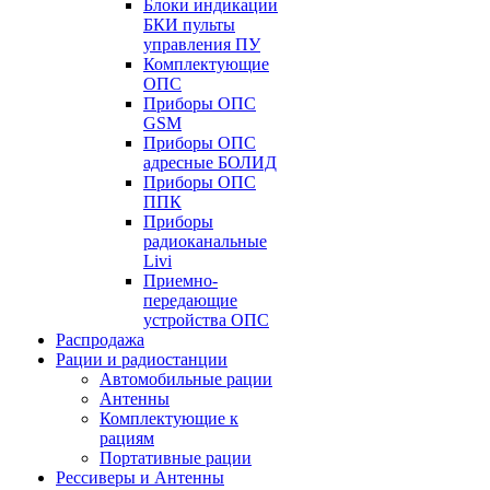
Блоки индикации
БКИ пульты
управления ПУ
Комплектующие
ОПС
Приборы ОПС
GSM
Приборы ОПС
адресные БОЛИД
Приборы ОПС
ППК
Приборы
радиоканальные
Livi
Приемно-
передающие
устройства ОПС
Распродажа
Рации и радиостанции
Автомобильные рации
Антенны
Комплектующие к
рациям
Портативные рации
Рессиверы и Антенны