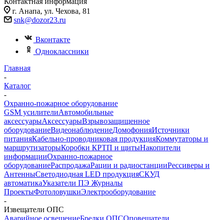
Контактная информация
г. Анапа, ул. Чехова, 81
snk@dozor23.ru
Вконтакте
Одноклассники
Главная
-
Каталог
-
Охранно-пожарное оборудование
GSM усилители
Автомобильные
аксессуары
Аксессуары
Взрывозащищенное
оборудование
Видеонаблюдение
Домофония
Источники
питания
Кабельно-проводниковая продукция
Коммутаторы и
маршрутизаторы
Коробки КРТП и щиты
Накопители
информации
Охранно-пожарное
оборудование
Распродажа
Рации и радиостанции
Рессиверы и
Антенны
Светодиодная LED продукция
СКУД
автоматика
Указатели ПЭ Журналы
Проекты
Фотоловушки
Электрооборудование
-
Извещатели ОПС
Аварийное освещение
Брелки ОПС
Оповещатели