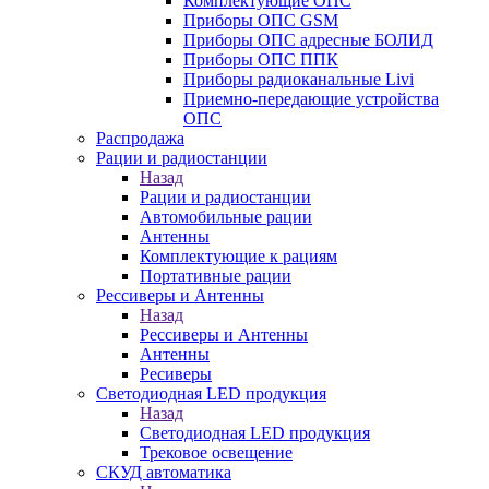
Комплектующие ОПС
Приборы ОПС GSM
Приборы ОПС адресные БОЛИД
Приборы ОПС ППК
Приборы радиоканальные Livi
Приемно-передающие устройства
ОПС
Распродажа
Рации и радиостанции
Назад
Рации и радиостанции
Автомобильные рации
Антенны
Комплектующие к рациям
Портативные рации
Рессиверы и Антенны
Назад
Рессиверы и Антенны
Антенны
Ресиверы
Светодиодная LED продукция
Назад
Светодиодная LED продукция
Трековое освещение
СКУД автоматика