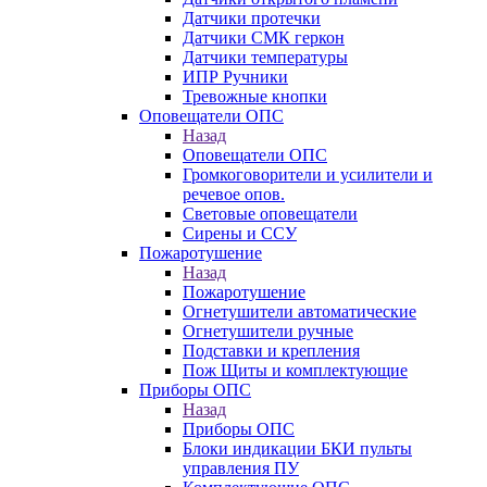
Датчики протечки
Датчики СМК геркон
Датчики температуры
ИПР Ручники
Тревожные кнопки
Оповещатели ОПС
Назад
Оповещатели ОПС
Громкоговорители и усилители и
речевое опов.
Световые оповещатели
Сирены и ССУ
Пожаротушение
Назад
Пожаротушение
Огнетушители автоматические
Огнетушители ручные
Подставки и крепления
Пож Щиты и комплектующие
Приборы ОПС
Назад
Приборы ОПС
Блоки индикации БКИ пульты
управления ПУ