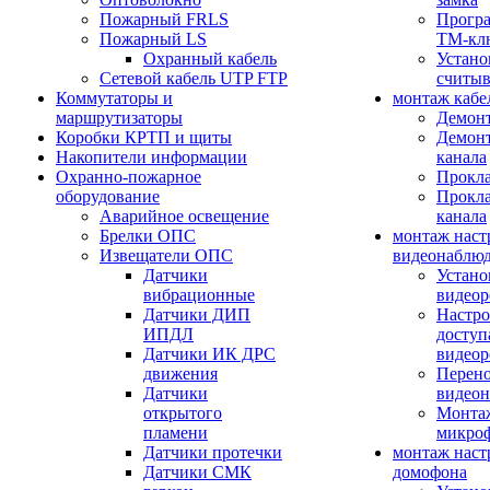
Пожарный FRLS
Прогр
Пожарный LS
ТМ-кл
Охранный кабель
Устано
Сетевой кабель UTP FTP
считыв
Коммутаторы и
монтаж кабе
маршрутизаторы
Демонт
Коробки КРТП и щиты
Демонт
Накопители информации
канала
Охранно-пожарное
Прокла
оборудование
Прокла
Аварийное освещение
канала
Брелки ОПС
монтаж наст
Извещатели ОПС
видеонаблю
Датчики
Устано
вибрационные
видеор
Датчики ДИП
Настро
ИПДЛ
доступ
Датчики ИК ДРС
видеор
движения
Перено
Датчики
видео
открытого
Монтаж
пламени
микро
Датчики протечки
монтаж наст
Датчики СМК
домофона