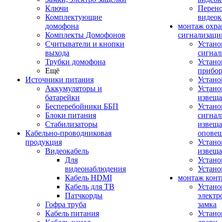
Ключи
Перено
Комплектующие
видео
домофона
монтаж охр
Комплекты Домофонов
сигнализаци
Считыватели и кнопки
Устано
выхода
сигнал
Трубки домофона
Устано
Ещё
прибо
Источники питания
Устан
Аккумуляторы и
Устано
батарейки
извещ
Бесперебойники ББП
Устано
Блоки питания
сигнал
Стабилизаторы
извеща
Кабельно-проводниковая
оповещ
продукция
Устано
Видеокабель
извеща
Для
Устан
видеонаблюдения
Устано
Кабель HDMI
монтаж конт
Кабель для ТВ
Устано
Патчкорды
электр
Гофра труба
замка
Кабель питания
Устано