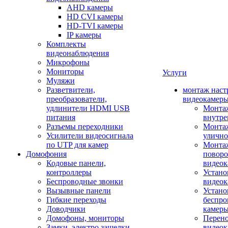
AHD камеры
HD CVI камеры
HD-TVI камеры
IP камеры
Комплекты
видеонаблюдения
Микрофоны
Мониторы
Услуги
Муляжи
Разветвители,
монтаж наст
преобразователи,
видеокамер
удлинители HDMI USB
Монтаж
питания
внутре
Разъемы переходники
Монтаж
Усилители видеосигнала
улично
по UTP для камер
Монтаж
Домофония
повор
Кодовые панели,
видео
контроллеры
Устано
Беспроводные звонки
видеок
Вызывные панели
Устано
Гибкие переходы
беспро
Доводчики
камер
Домофоны, мониторы
Перено
Замки, электро защелки
видео