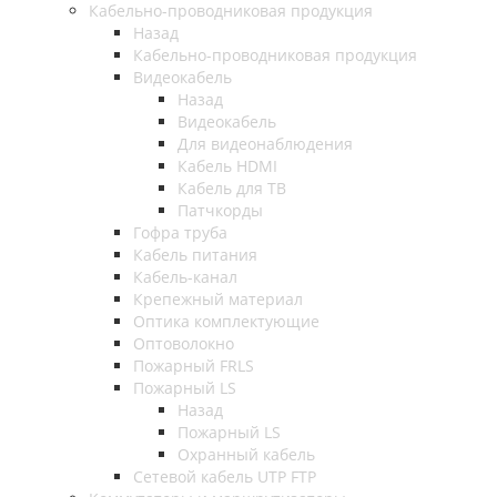
Кабельно-проводниковая продукция
Назад
Кабельно-проводниковая продукция
Видеокабель
Назад
Видеокабель
Для видеонаблюдения
Кабель HDMI
Кабель для ТВ
Патчкорды
Гофра труба
Кабель питания
Кабель-канал
Крепежный материал
Оптика комплектующие
Оптоволокно
Пожарный FRLS
Пожарный LS
Назад
Пожарный LS
Охранный кабель
Сетевой кабель UTP FTP