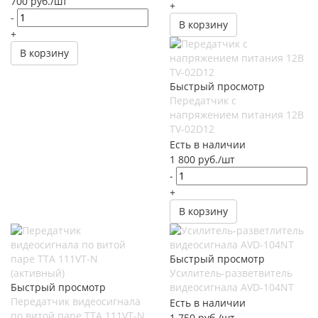
700
руб.
/шт
+
-
В корзину
+
В корзину
Быстрый просмотр
Передатчик с
напряжением питания 12В
TV-02D12
Есть в наличии
1 800
руб.
/шт
-
+
В корзину
Быстрый просмотр
Усилитель-разветвитель
Быстрый просмотр
видеосигнала AVD-104NT
Передатчик видеосигнала
Есть в наличии
по витой паре ТТА 111VT-N
1 750
руб.
/шт