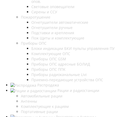
опов.
Световые оповещатели
Сирены и ССУ
Пожаротушение
Огнетушители автоматические
Огнетушители ручные
Подставки и крепления
Пож Щиты и комплектующие
Приборы ОПС
Блоки индикации БКИ пульты управления ПУ
Комплектующие ОПС
Приборы ОПС GSM
Приборы ОПС адресные БОЛИД
Приборы ОПС ППК
Приборы радиоканальные Livi
Приемно-передающие устройства ОПС
Распродажа
Рации и радиостанции
Автомобильные рации
Антенны
Комплектующие к рациям
Портативные рации
Рессиверы и Антенны