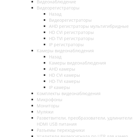
Видеонаблюдение
Видеорегистраторы
Назад
Видеорегистраторы
AHD регистраторы мультигибридные
HD CVI регистраторы
HD-TVI регистраторы
IP регистраторы
Камеры видеонаблюдения
Назад
Камеры видеонаблюдения
AHD камеры
HD CVI камеры
HD-TVI камеры
IP камеры
Комплекты видеонаблюдения
Микрофоны
Мониторы
Муляжи
Разветвители, преобразователи, удлинители
HDMI USB питания
Разъемы переходники
Усилители видеосигнала по UTP для камер