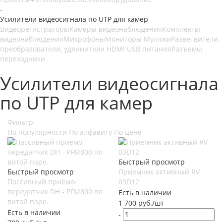
-
Усилители видеосигнала по UTP для камер
Видеорегистраторы
Камеры видеонаблюдения
Комплекты
видеонаблюдения
Микрофоны
Мониторы
Муляжи
Разветвители,
преобразователи, удлинители HDMI USB питания
Разъемы
переходники
Усилители видеосигнала
по UTP для камер
Фильтр
По популярности
По алфавиту
По цене
Быстрый просмотр
Быстрый просмотр
Приемник активный RV
Пассивный приёмо-
03D12
передатчик DH - PFM800 по
Есть в наличии
витой паре.
1 700
руб.
/шт
Есть в наличии
-