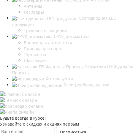
Антенны
Ресиверы
Светодиодная LED
продукция
Трековое освещение
СКУД автоматика
Брелки для автоматики
Привода для ворот
Турникеты
Шлагбаумы
Указатели ПЭ Журналы
Проекты
Фотоловушки
Электрооборудование
Будьте всегда в курсе!
Узнавайте о скидках и акциях первым