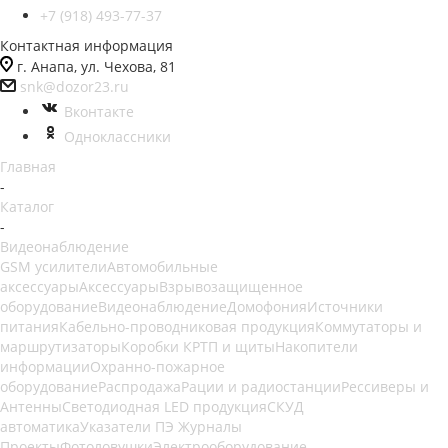
+7 (918) 493-77-37
Контактная информация
г. Анапа, ул. Чехова, 81
snk@dozor23.ru
Вконтакте
Одноклассники
Главная
-
Каталог
-
Видеонаблюдение
GSM усилители
Автомобильные
аксессуары
Аксессуары
Взрывозащищенное
оборудование
Видеонаблюдение
Домофония
Источники
питания
Кабельно-проводниковая продукция
Коммутаторы и
маршрутизаторы
Коробки КРТП и щиты
Накопители
информации
Охранно-пожарное
оборудование
Распродажа
Рации и радиостанции
Рессиверы и
Антенны
Светодиодная LED продукция
СКУД
автоматика
Указатели ПЭ Журналы
Проекты
Фотоловушки
Электрооборудование