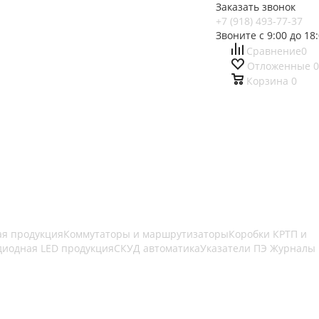
Заказать звонок
+7 (918) 493-77-37
Звоните с 9:00 до 18
Сравнение
0
Отложенные
0
Корзина
0
ая продукция
Коммутаторы и маршрутизаторы
Коробки КРТП и
диодная LED продукция
СКУД автоматика
Указатели ПЭ Журналы