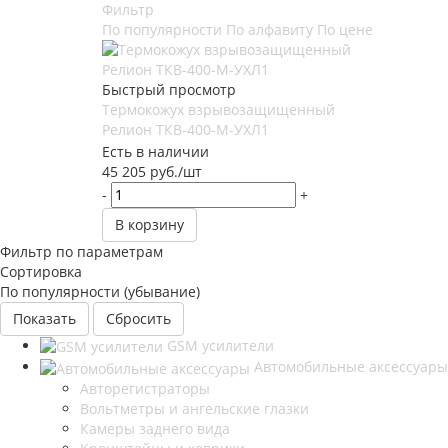
Фильтр
По популярности
По алфавиту
По цене
Быстрый просмотр
Термокожух взрывозащищенный
Релион ТКВ-400-М-УХЛ1
Есть в наличии
45 205
руб.
/шт
-
+
В корзину
Фильтр по параметрам
Сортировка
По популярности (убывание)
Сбросить
GSM усилители
Автомобильные аксессуары
Авторегистраторы
Вольтметры и ангельские глазки
Камеры заднего вида