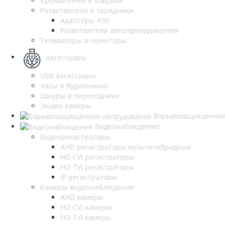
Кронштейны и коврики
Разветвители и зарядники
Адаптеры АЗУ
Разветвители автоприкуривателя
Телевизоры и мониторы
Аксессуары
USB Аксессуары
часы и будильники
Шнуры и переходники
Экшен камеры
Взрывозащищенное
Видеонаблюдение
Видеорегистраторы
AHD регистраторы мультигибридные
HD CVI регистраторы
HD-TVI регистраторы
IP регистраторы
Камеры видеонаблюдения
AHD камеры
HD CVI камеры
HD-TVI камеры