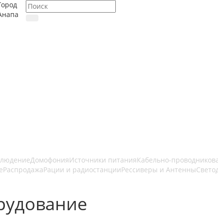
Город
Анапа
блюдение
Домофония
Источники питания
Кабельно-проводников
е
Распродажа
Рации и радиостанции
Рессиверы и Антенны
Свето
рудование