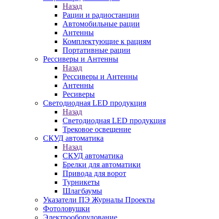
Назад
Рации и радиостанции
Автомобильные рации
Антенны
Комплектующие к рациям
Портативные рации
Рессиверы и Антенны
Назад
Рессиверы и Антенны
Антенны
Ресиверы
Светодиодная LED продукция
Назад
Светодиодная LED продукция
Трековое освещение
СКУД автоматика
Назад
СКУД автоматика
Брелки для автоматики
Привода для ворот
Турникеты
Шлагбаумы
Указатели ПЭ Журналы Проекты
Фотоловушки
Электрооборудование