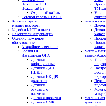
Пожарный FRLS
Прогр
Пожарный LS
ТМ-кл
Охранный кабель
Устано
Сетевой кабель UTP FTP
считыв
Коммутаторы и
монтаж кабе
маршрутизаторы
Демонт
Коробки КРТП и щиты
Демонт
Накопители информации
канала
Охранно-пожарное
Прокла
оборудование
Прокла
Аварийное освещение
канала
Брелки ОПС
монтаж наст
Извещатели ОПС
видеонаблю
Датчики
Устано
вибрационные
видеор
Датчики ДИП
Настро
ИПДЛ
доступ
Датчики ИК ДРС
видеор
движения
Перено
Датчики
видео
открытого
Монтаж
пламени
микро
Датчики протечки
монтаж наст
Датчики СМК
домофона