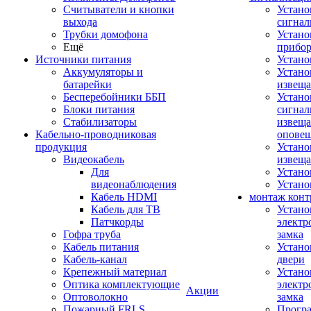
Считыватели и кнопки
Устано
выхода
сигнал
Трубки домофона
Устано
Ещё
прибо
Источники питания
Устан
Аккумуляторы и
Устано
батарейки
извещ
Бесперебойники ББП
Устано
Блоки питания
сигнал
Стабилизаторы
извеща
Кабельно-проводниковая
оповещ
продукция
Устано
Видеокабель
извеща
Для
Устан
видеонаблюдения
Устано
Кабель HDMI
монтаж конт
Кабель для ТВ
Устано
Патчкорды
электр
Гофра труба
замка
Кабель питания
Устано
Кабель-канал
двери
Крепежный материал
Устано
Оптика комплектующие
электр
Акции
Оптоволокно
замка
Пожарный FRLS
Прогр