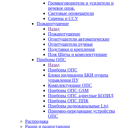
Громкоговорители и усилители и
речевое опов.
Световые оповещатели
Сирены и ССУ
Пожаротушение
Назад
Пожаротушение
Огнетушители автоматические
Огнетушители ручные
Подставки и крепления
Пож Щиты и комплектующие
Приборы ОПС
Назад
Приборы ОПС
Блоки индикации БКИ пульты
управления ПУ
Комплектующие ОПС
Приборы ОПС GSM
Приборы ОПС адресные БОЛИД
Приборы ОПС ППК
Приборы радиоканальные Livi
Приемно-передающие устройства
ОПС
Распродажа
Рации и радиостанции