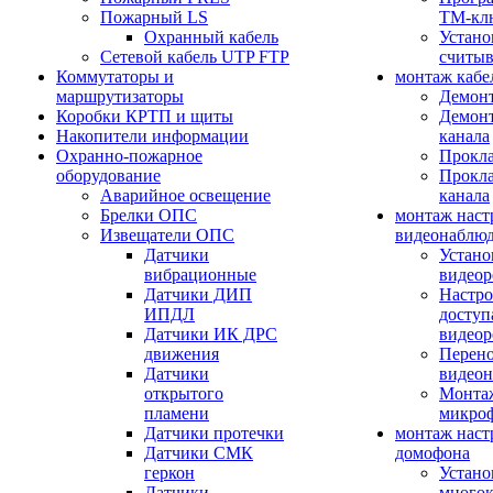
Пожарный LS
ТМ-кл
Охранный кабель
Устано
Сетевой кабель UTP FTP
считыв
Коммутаторы и
монтаж кабе
маршрутизаторы
Демонт
Коробки КРТП и щиты
Демонт
Накопители информации
канала
Охранно-пожарное
Прокла
оборудование
Прокла
Аварийное освещение
канала
Брелки ОПС
монтаж наст
Извещатели ОПС
видеонаблю
Датчики
Устано
вибрационные
видеор
Датчики ДИП
Настро
ИПДЛ
доступ
Датчики ИК ДРС
видеор
движения
Перено
Датчики
видео
открытого
Монтаж
пламени
микро
Датчики протечки
монтаж наст
Датчики СМК
домофона
геркон
Устано
Датчики
многок