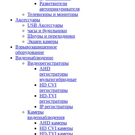
Разветвители
автоприкуривателя
Телевизоры и мониторы
Аксессуары
USB Аксессуары
часы и будильники
Шнуры и переходники
Экшен камеры
Взрывозащищенное
оборудование
Видеонаблюдение
Видеорегистраторы
AHD
регистраторы
мультигибридные
HD CVI
регистраторы
HD-TVI
регистраторы
IP регистраторы
Камеры
видеонаблюдения
AHD камеры
HD CVI камеры
HD-TVI камеры