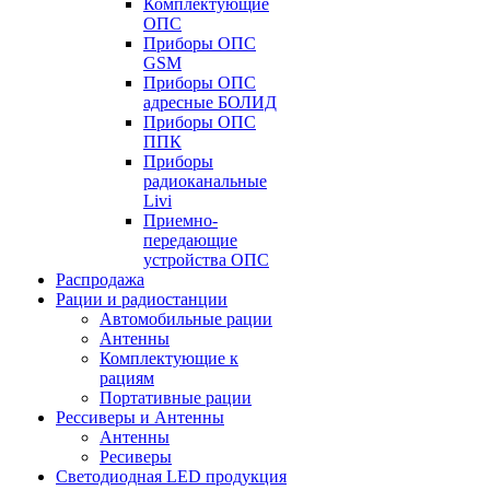
Комплектующие
ОПС
Приборы ОПС
GSM
Приборы ОПС
адресные БОЛИД
Приборы ОПС
ППК
Приборы
радиоканальные
Livi
Приемно-
передающие
устройства ОПС
Распродажа
Рации и радиостанции
Автомобильные рации
Антенны
Комплектующие к
рациям
Портативные рации
Рессиверы и Антенны
Антенны
Ресиверы
Светодиодная LED продукция