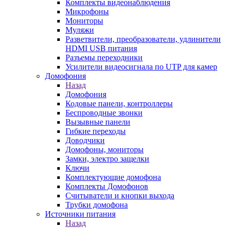
Комплекты видеонаблюдения
Микрофоны
Мониторы
Муляжи
Разветвители, преобразователи, удлинители
HDMI USB питания
Разъемы переходники
Усилители видеосигнала по UTP для камер
Домофония
Назад
Домофония
Кодовые панели, контроллеры
Беспроводные звонки
Вызывные панели
Гибкие переходы
Доводчики
Домофоны, мониторы
Замки, электро защелки
Ключи
Комплектующие домофона
Комплекты Домофонов
Считыватели и кнопки выхода
Трубки домофона
Источники питания
Назад