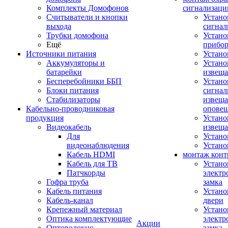
Комплекты Домофонов
сигнализаци
Считыватели и кнопки
Устано
выхода
сигнал
Трубки домофона
Устано
Ещё
прибо
Источники питания
Устан
Аккумуляторы и
Устано
батарейки
извещ
Бесперебойники ББП
Устано
Блоки питания
сигнал
Стабилизаторы
извеща
Кабельно-проводниковая
оповещ
продукция
Устано
Видеокабель
извеща
Для
Устан
видеонаблюдения
Устано
Кабель HDMI
монтаж конт
Кабель для ТВ
Устано
Патчкорды
электр
Гофра труба
замка
Кабель питания
Устано
Кабель-канал
двери
Крепежный материал
Устано
Оптика комплектующие
электр
Акции
Оптоволокно
замка