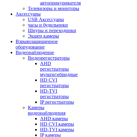
автоприкуривателя
Телевизоры и мониторы
Аксессуары
USB Аксессуары
часы и будильники
Шнуры и переходники
Экшен камеры
Взрывозащищенное
оборудование
Видеонаблюдение
Видеорегистраторы
AHD
регистраторы
мультигибридные
HD CVI
регистраторы
HD-TVI
регистраторы
IP регистраторы
Камеры
видеонаблюдения
AHD камеры
HD CVI камеры
HD-TVI камеры
IP камеры