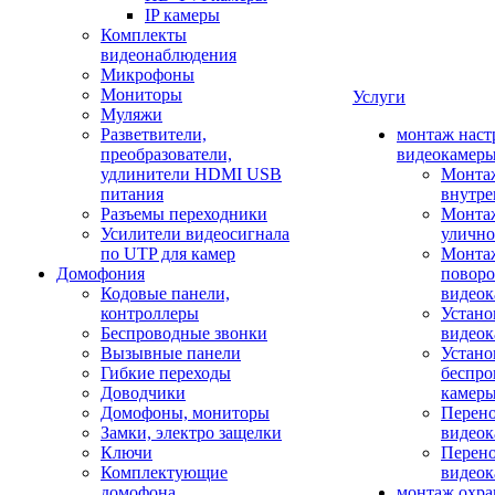
IP камеры
Комплекты
видеонаблюдения
Микрофоны
Мониторы
Услуги
Муляжи
Разветвители,
монтаж наст
преобразователи,
видеокамер
удлинители HDMI USB
Монтаж
питания
внутре
Разъемы переходники
Монтаж
Усилители видеосигнала
улично
по UTP для камер
Монтаж
Домофония
повор
Кодовые панели,
видео
контроллеры
Устано
Беспроводные звонки
видеок
Вызывные панели
Устано
Гибкие переходы
беспро
Доводчики
камер
Домофоны, мониторы
Перено
Замки, электро защелки
видео
Ключи
Перено
Комплектующие
видео
домофона
монтаж охр