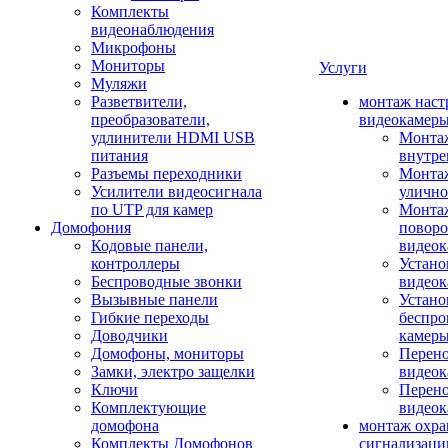
Комплекты
видеонаблюдения
Микрофоны
Мониторы
Услуги
Муляжи
Разветвители,
монтаж наст
преобразователи,
видеокамер
удлинители HDMI USB
Монтаж
питания
внутре
Разъемы переходники
Монтаж
Усилители видеосигнала
улично
по UTP для камер
Монтаж
Домофония
повор
Кодовые панели,
видео
контроллеры
Устано
Беспроводные звонки
видеок
Вызывные панели
Устано
Гибкие переходы
беспро
Доводчики
камер
Домофоны, мониторы
Перено
Замки, электро защелки
видео
Ключи
Перено
Комплектующие
видео
домофона
монтаж охр
Комплекты Домофонов
сигнализаци