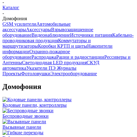
-
Каталог
-
Домофония
GSM усилители
Автомобильные
аксессуары
Аксессуары
Взрывозащищенное
оборудование
Видеонаблюдение
Источники питания
Кабельно-
проводниковая продукция
Коммутаторы и
маршрутизаторы
Коробки КРТП и щиты
Накопители
информации
Охранно-пожарное
оборудование
Распродажа
Рации и радиостанции
Рессиверы и
Антенны
Светодиодная LED продукция
СКУД
автоматика
Указатели ПЭ Журналы
Проекты
Фотоловушки
Электрооборудование
Домофония
Кодовые панели, контроллеры
Беспроводные звонки
Вызывные панели