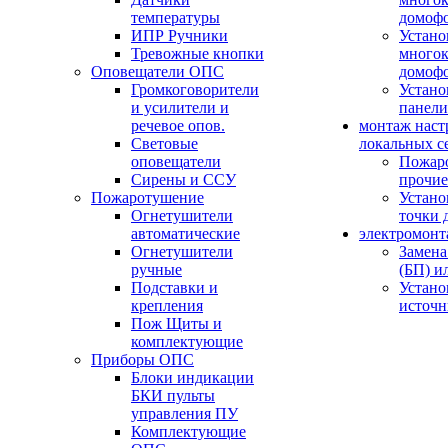
температуры
домоф
ИПР Ручники
Устано
Тревожные кнопки
многок
Оповещатели ОПС
домоф
Громкоговорители
Устано
и усилители и
панели
речевое опов.
монтаж наст
Световые
локальных с
оповещатели
Пожар
Сирены и ССУ
прочие
Пожаротушение
Устано
Огнетушители
точки 
автоматические
электромонт
Огнетушители
Замена
ручные
(БП) и
Подставки и
Устано
крепления
источн
Пож Щиты и
комплектующие
Приборы ОПС
Блоки индикации
БКИ пульты
управления ПУ
Комплектующие