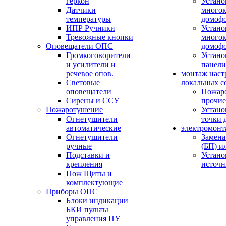
геркон
Устано
Датчики
многок
температуры
домоф
ИПР Ручники
Устано
Тревожные кнопки
многок
Оповещатели ОПС
домоф
Громкоговорители
Устано
и усилители и
панели
речевое опов.
монтаж наст
Световые
локальных с
оповещатели
Пожар
Сирены и ССУ
прочие
Пожаротушение
Устано
Огнетушители
точки 
автоматические
электромонт
Огнетушители
Замена
ручные
(БП) и
Подставки и
Устано
крепления
источн
Пож Щиты и
комплектующие
Приборы ОПС
Блоки индикации
БКИ пульты
управления ПУ