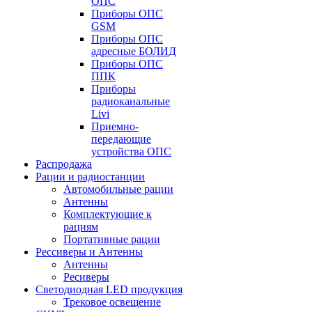
ОПС
Приборы ОПС
GSM
Приборы ОПС
адресные БОЛИД
Приборы ОПС
ППК
Приборы
радиоканальные
Livi
Приемно-
передающие
устройства ОПС
Распродажа
Рации и радиостанции
Автомобильные рации
Антенны
Комплектующие к
рациям
Портативные рации
Рессиверы и Антенны
Антенны
Ресиверы
Светодиодная LED продукция
Трековое освещение